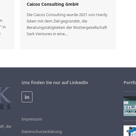
Caicos Consulting GmbH
Die Caicos Consulting wurde 2021 von Hardy
im
Isken mit dem Ziel gegründet, die
 in
Beratungstätigkeiten der Muttergesellschaft
s
Sark Ventures in eine…
Uns finden Sie nur auf LinkedIn
Portfo
LinkedIn
Impressum
ft, die
Datenschutzerklärung