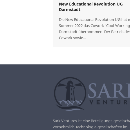
New Educational Revolution UG
Darmstadt
Die New Educational Revolution UG hat 
Sommer 2022 das Cowork "Cool-Working"
Darmstadt übernommen. Der Betrieb de
Cowork sowie…
Sark Ventures ist eine Beteiligungs-gesellscha
vornehmlich Technologie-gesellschaften im